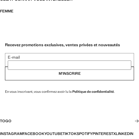
FEMME
Recevez promotions exclusives, ventes privées et nouveautés
E-mail
M’INSCRIRE
En vous inscrivant, vous confirmez avoir lu la
Politique de confidentialité
.
TOGO
INSTAGRAM
FACEBOOK
YOUTUBE
TIKTOK
SPOTIFY
PINTEREST
X
LINKEDIN