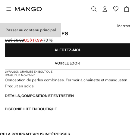
Choisissez une couleur
Marron
Passer au contenu principal
COLLIER DOUBLE PERLES
US$ 59,99
US$ 17,99
-70 %
Prix initial barré [US$ 59,99 ]
Prix actuel [US$ 17,99 ]
ALERTEZ-MOI.
VOIR LE LOOK
LIVRAISON GRATUITE EN BOUTIQUE
LONGUEUR MOYENNE
Conception de perles combinées. Fermoir à chaînette et mousqueton.
Produit en solde
DÉTAILS, COMPOSITION ET ENTRETIEN
DISPONIBILITÉ EN BOUTIQUE
CELA POURRAIT VOUS INTÉRESSER