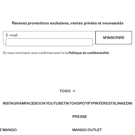
Recevez promotions exclusives, ventes privées et nouveautés
E-mail
M’INSCRIRE
En vous inscrivant, vous confirmez avoir lu la
Politique de confidentialité
.
TOGO
INSTAGRAM
FACEBOOK
YOUTUBE
TIKTOK
SPOTIFY
PINTEREST
X
LINKEDIN
PRESSE
EZ MANGO
MANGO OUTLET