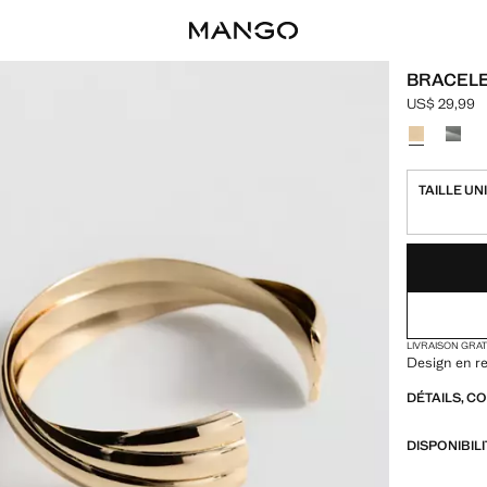
BRACELE
US$ 29,99
Prix actuel 
Choisissez u
TAILLE UN
DERNIÈRES UNI
NON DISPONIB
LIVRAISON GRA
Design en re
DÉTAILS, C
DISPONIBIL