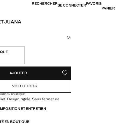
RECHERCHER
FAVORIS
SE CONNECTER
PANIER
T JUANA
[US$ 29,99 ]
ne couleur
Or
IQUE
TÉS !
LE. JE LE VEUX !
AJOUTER
AJOUTER AUX FAVORIS
VOIR LE LOOK
TUITE EN BOUTIQUE
lief. Design rigide. Sans fermeture
OMPOSITION ET ENTRETIEN
ITÉ EN BOUTIQUE