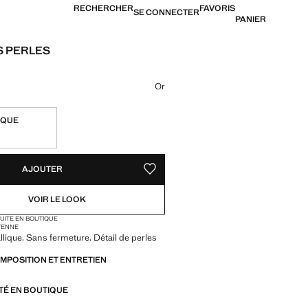
RECHERCHER
FAVORIS
SE CONNECTER
PANIER
 PERLES
[US$ 29,99 ]
ne couleur
Or
IQUE
TÉS !
LE. JE LE VEUX !
AJOUTER
AJOUTER AUX FAVORIS
VOIR LE LOOK
TUITE EN BOUTIQUE
YENNE
lique. Sans fermeture. Détail de perles
OMPOSITION ET ENTRETIEN
ITÉ EN BOUTIQUE