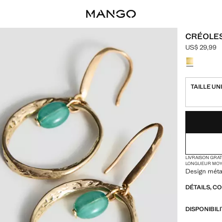
CRÉOLES
US$ 29,99
Prix actuel 
Choisissez u
TAILLE UN
DERNIÈRES UNI
NON DISPONIB
LIVRAISON GRA
LONGUEUR MO
Design métal
DÉTAILS, C
DISPONIBIL