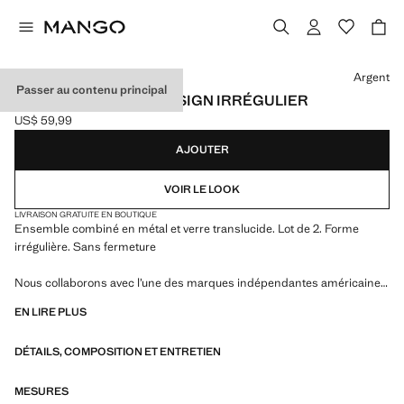
Choisissez une couleur
Argent
Passer au contenu principal
LOT DE BAGUES AU DESIGN IRRÉGULIER
US$ 59,99
Prix actuel [US$ 59,99 ]
AJOUTER
VOIR LE LOOK
LIVRAISON GRATUITE EN BOUTIQUE
Ensemble combiné en métal et verre translucide. Lot de 2. Forme
irrégulière. Sans fermeture
Nous collaborons avec l’une des marques indépendantes américaines
les plus singulières pour donner vie à une collection estivale à l’énergie
EN LIRE PLUS
audacieuse, où praticité et esthétique coexistent en parfait équilibre.
ECKHAUS LATTA x MANGO présente des silhouettes légères,
DÉTAILS, COMPOSITION ET ENTRETIEN
marquées par le layering et une approche conceptuelle, qui célèbrent
l’expression personnelle aussi bien au quotidien en milieu urbain que
lors d’occasions plus spéciales
MESURES