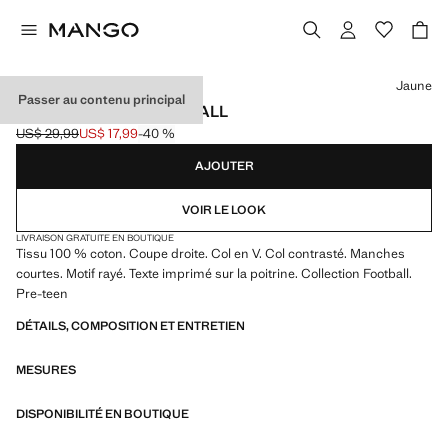
Choisissez une couleur
Jaune
Passer au contenu principal
T-SHIRT BRÉSIL FOOTBALL
US$ 29,99
US$ 17,99
-40 %
Prix initial barré [US$ 29,99 ]
Prix actuel [US$ 17,99 ]
AJOUTER
VOIR LE LOOK
LIVRAISON GRATUITE EN BOUTIQUE
Tissu 100 % coton. Coupe droite. Col en V. Col contrasté. Manches
courtes. Motif rayé. Texte imprimé sur la poitrine. Collection Football.
Pre-teen
DÉTAILS, COMPOSITION ET ENTRETIEN
MESURES
DISPONIBILITÉ EN BOUTIQUE