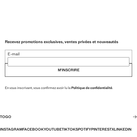
Recevez promotions exclusives, ventes privées et nouveautés
E-mail
M’INSCRIRE
En vous inscrivant, vous confirmez avoir lu la
Politique de confidentialité
.
TOGO
INSTAGRAM
FACEBOOK
YOUTUBE
TIKTOK
SPOTIFY
PINTEREST
X
LINKEDIN