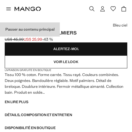
Choisissez une couleur
Bleu ciel
Passer au contenu principal
SAC BANDOULIÈRE PALMIERS
US$ 45,99
US$ 25,99
-43 %
Prix initial barré [US$ 45,99 ]
Prix actuel [US$ 25,99 ]
ALERTEZ-MOI.
VOIR LE LOOK
LIVRAISON GRATUITE EN BOUTIQUE
Tissu 100 % coton. Forme carrée. Tissu rayé. Couleurs combinées.
Deux poignées. Bandoulière réglable. Motif palmiers. Détail de
breloque. Doublure intérieure. Fermoir métallique aimanté. Collection
bain. Produit en solde
EN LIRE PLUS
23.0x20.0x10.0 cm (Long x Grand x Large)
DÉTAILS, COMPOSITION ET ENTRETIEN
DISPONIBILITÉ EN BOUTIQUE