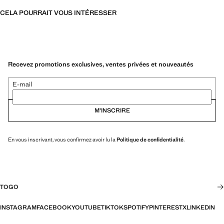
CELA POURRAIT VOUS INTÉRESSER
Recevez promotions exclusives, ventes privées et nouveautés
E-mail
M’INSCRIRE
En vous inscrivant, vous confirmez avoir lu la
Politique de confidentialité
.
TOGO
INSTAGRAM
FACEBOOK
YOUTUBE
TIKTOK
SPOTIFY
PINTEREST
X
LINKEDIN