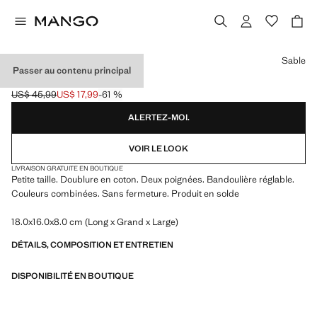
Choisissez une couleur
Sable
Passer au contenu principal
MINI SAC TRESSÉ
US$ 45,99
US$ 17,99
-61 %
Prix initial barré [US$ 45,99 ]
Prix actuel [US$ 17,99 ]
ALERTEZ-MOI.
VOIR LE LOOK
LIVRAISON GRATUITE EN BOUTIQUE
Petite taille. Doublure en coton. Deux poignées. Bandoulière réglable.
Couleurs combinées. Sans fermeture. Produit en solde
18.0x16.0x8.0 cm (Long x Grand x Large)
DÉTAILS, COMPOSITION ET ENTRETIEN
DISPONIBILITÉ EN BOUTIQUE