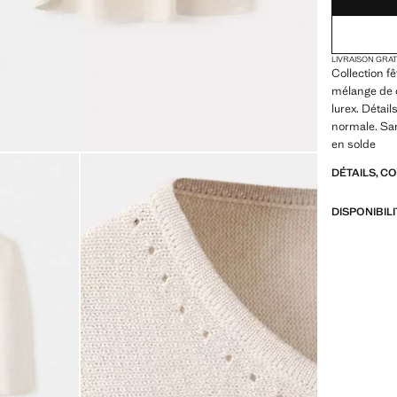
LIVRAISON GRA
Collection f
mélange de c
lurex. Détai
normale. Sa
en solde
DÉTAILS, C
DISPONIBIL