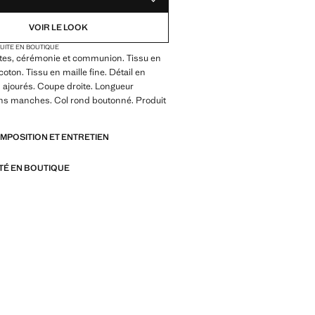
AJOUTER AUX FAVORIS
VOIR LE LOOK
TUITE EN BOUTIQUE
êtes, cérémonie et communion. Tissu en
oton. Tissu en maille fine. Détail en
ls ajourés. Coupe droite. Longueur
ns manches. Col rond boutonné. Produit
OMPOSITION ET ENTRETIEN
ITÉ EN BOUTIQUE