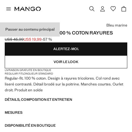
Choisissez une couleur
Bleu marine
Passer au contenu principal
T-SHIRT REGULAR-FIT 100 % COTON RAYURES
US$ 45,99
US$ 19,99
-57 %
Prix initial barré [US$ 45,99 ]
Prix actuel [US$ 19,99 ]
ALERTEZ-MOI.
VOIR LE LOOK
LIVRAISON GRATUITE EN BOUTIQUE
REGULAR FIT
LONGUEUR STANDARD
Regular-fit. 100 % coton. Design à rayures tricolores. Col rond avec
liseré contrasté. Détail brodé sur la poitrine. Manches courtes. Ourlet
droit. Produit en solde
DÉTAILS, COMPOSITION ET ENTRETIEN
MESURES
DISPONIBILITÉ EN BOUTIQUE