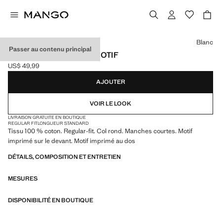
Choisissez une couleur
Blanc
Passer au contenu principal
T-SHIRT 100 % COTON MOTIF
US$ 49,99
Prix actuel [US$ 49,99 ]
AJOUTER
VOIR LE LOOK
LIVRAISON GRATUITE EN BOUTIQUE
REGULAR FIT
LONGUEUR STANDARD
Tissu 100 % coton. Regular-fit. Col rond. Manches courtes. Motif
imprimé sur le devant. Motif imprimé au dos
DÉTAILS, COMPOSITION ET ENTRETIEN
MESURES
DISPONIBILITÉ EN BOUTIQUE