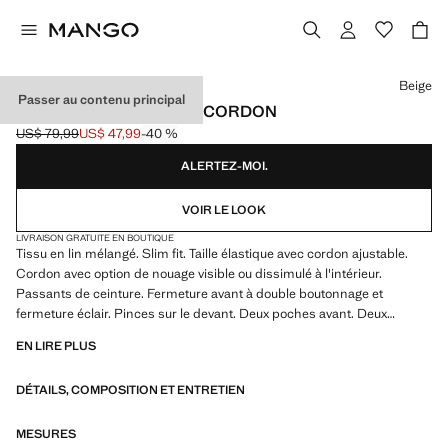
Choisissez une couleur
Beige
Passer au contenu principal
PANTALON SLIM FIT LIN CORDON
US$ 79,99
US$ 47,99
-40 %
Prix initial barré [US$ 79,99 ]
Prix actuel [US$ 47,99 ]
ALERTEZ-MOI.
VOIR LE LOOK
LIVRAISON GRATUITE EN BOUTIQUE
Tissu en lin mélangé. Slim fit. Taille élastique avec cordon ajustable.
Cordon avec option de nouage visible ou dissimulé à l'intérieur.
Passants de ceinture. Fermeture avant à double boutonnage et
fermeture éclair. Pinces sur le devant. Deux poches avant. Deux
poches passepoilées avec bouton à l'arrière
EN LIRE PLUS
DÉTAILS, COMPOSITION ET ENTRETIEN
MESURES