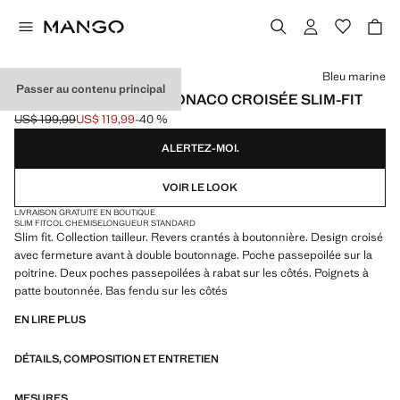
Choisissez une couleur
Bleu marine
Passer au contenu principal
VESTE DE COSTUME MONACO CROISÉE SLIM-FIT
US$ 199,99
US$ 119,99
-40 %
Prix initial barré [US$ 199,99 ]
Prix actuel [US$ 119,99 ]
ALERTEZ-MOI.
VOIR LE LOOK
LIVRAISON GRATUITE EN BOUTIQUE
SLIM FIT
COL CHEMISE
LONGUEUR STANDARD
Slim fit. Collection tailleur. Revers crantés à boutonnière. Design croisé
avec fermeture avant à double boutonnage. Poche passepoilée sur la
poitrine. Deux poches passepoilées à rabat sur les côtés. Poignets à
patte boutonnée. Bas fendu sur les côtés
EN LIRE PLUS
DÉTAILS, COMPOSITION ET ENTRETIEN
MESURES