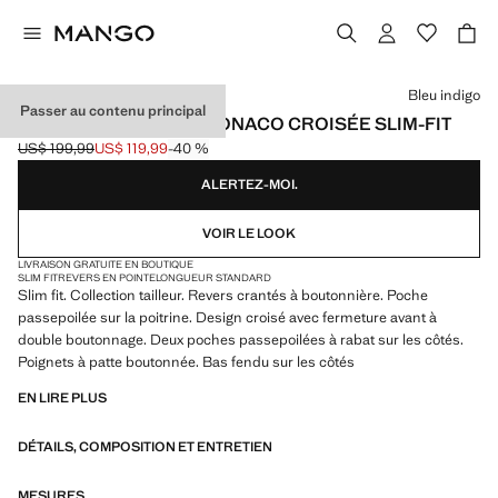
Choisissez une couleur
Bleu indigo
Passer au contenu principal
VESTE DE COSTUME MONACO CROISÉE SLIM-FIT
US$ 199,99
US$ 119,99
-40 %
Prix initial barré [US$ 199,99 ]
Prix actuel [US$ 119,99 ]
ALERTEZ-MOI.
VOIR LE LOOK
LIVRAISON GRATUITE EN BOUTIQUE
SLIM FIT
REVERS EN POINTE
LONGUEUR STANDARD
Slim fit. Collection tailleur. Revers crantés à boutonnière. Poche
passepoilée sur la poitrine. Design croisé avec fermeture avant à
double boutonnage. Deux poches passepoilées à rabat sur les côtés.
Poignets à patte boutonnée. Bas fendu sur les côtés
EN LIRE PLUS
DÉTAILS, COMPOSITION ET ENTRETIEN
MESURES