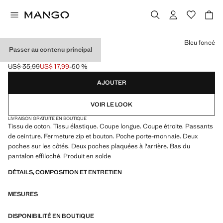
Choisissez une couleur
Bleu foncé
Passer au contenu principal
JEAN SKINNY-FIT
US$ 35,99
US$ 17,99
-50 %
Prix initial barré [US$ 35,99 ]
Prix actuel [US$ 17,99 ]
AJOUTER
VOIR LE LOOK
LIVRAISON GRATUITE EN BOUTIQUE
Tissu de coton. Tissu élastique. Coupe longue. Coupe étroite. Passants
de ceinture. Fermeture zip et bouton. Poche porte-monnaie. Deux
poches sur les côtés. Deux poches plaquées à l'arrière. Bas du
pantalon effiloché. Produit en solde
DÉTAILS, COMPOSITION ET ENTRETIEN
MESURES
DISPONIBILITÉ EN BOUTIQUE