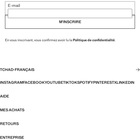
E-mail
M’INSCRIRE
En vous inscrivant, vous confirmez avoir lu la
Politique de confidentialité
.
TCHAD
·
FRANÇAIS
INSTAGRAM
FACEBOOK
YOUTUBE
TIKTOK
SPOTIFY
PINTEREST
X
LINKEDIN
AIDE
MES ACHATS
RETOURS
ENTREPRISE