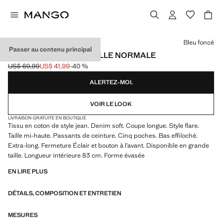
Choisissez une couleur
Bleu foncé
Passer au contenu principal
JEAN FIONA FLARE TAILLE NORMALE
US$ 69,99
US$ 41,99
-40 %
Prix initial barré [US$ 69,99 ]
Prix actuel [US$ 41,99 ]
ALERTEZ-MOI.
VOIR LE LOOK
LIVRAISON GRATUITE EN BOUTIQUE
Tissu en coton de style jean. Denim soft. Coupe longue. Style flare.
Taille mi-haute. Passants de ceinture. Cinq poches. Bas effiloché.
Extra-long. Fermeture Éclair et bouton à l’avant. Disponible en grande
taille. Longueur intérieure 83 cm. Forme évasée
EN LIRE PLUS
DÉTAILS, COMPOSITION ET ENTRETIEN
MESURES