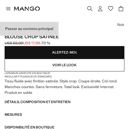
Choisissez une couleur
Noir
Passer au contenu principal
EXCLUSIVITÉ INTERNET
BLOUSE CROP SATINÉE
US$ 59,99
US$ 17,99
-70 %
Prix initial barré [US$ 59,99 ]
Prix actuel [US$ 17,99 ]
ALERTEZ-MOI.
VOIR LE LOOK
LIVRAISON GRATUITE EN BOUTIQUE
REGULAR FIT
LONGUEUR STANDARD
Tissu fluide avec finition satinée. Style crop. Coupe droite. Col rond.
Manches courtes. Sans fermeture. Total look. Exclusivité Internet.
Produit en solde
DÉTAILS, COMPOSITION ET ENTRETIEN
MESURES
DISPONIBILITÉ EN BOUTIQUE