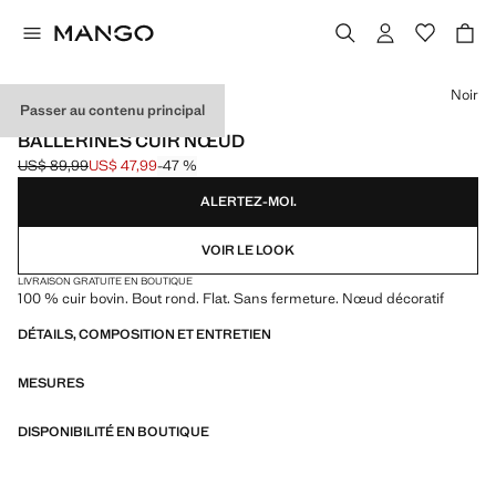
Choisissez une couleur
Noir
Passer au contenu principal
CUIR
BALLERINES CUIR NŒUD
US$ 89,99
US$ 47,99
-47 %
Prix initial barré [US$ 89,99 ]
Prix actuel [US$ 47,99 ]
ALERTEZ-MOI.
VOIR LE LOOK
LIVRAISON GRATUITE EN BOUTIQUE
100 % cuir bovin. Bout rond. Flat. Sans fermeture. Nœud décoratif
DÉTAILS, COMPOSITION ET ENTRETIEN
MESURES
DISPONIBILITÉ EN BOUTIQUE