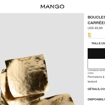
BOUCLES
CARRÉE
US$ 45,99
Prix actuel 
Choisissez u
Choisissez vo
TAILLE U
LIVRAISON GRA
LONG
Fermeture à
texturé
DÉTAILS, C
DISPONIBIL