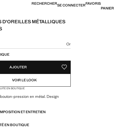
RECHERCHER
FAVORIS
SE CONNECTER
PANIER
 D'OREILLES MÉTALLIQUES
S
[US$ 45,99 ]
ne couleur
Or
tre taille
NIQUE
AJOUTER
AJOUTER AUX FAVORIS
VOIR LE LOOK
TUITE EN BOUTIQUE
 bouton-pression en métal. Design
OMPOSITION ET ENTRETIEN
ITÉ EN BOUTIQUE