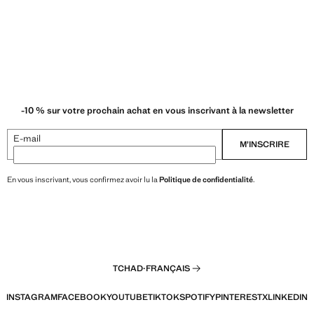
-10 % sur votre prochain achat en vous inscrivant à la newsletter
E-mail
M’INSCRIRE
En vous inscrivant, vous confirmez avoir lu la
Politique de confidentialité
.
TCHAD
·
FRANÇAIS
INSTAGRAM
FACEBOOK
YOUTUBE
TIKTOK
SPOTIFY
PINTEREST
X
LINKEDIN