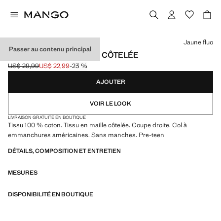
Choisissez une couleur
Jaune fluo
Passer au contenu principal
TOP HALTER EN MAILLE CÔTELÉE
US$ 29,99
US$ 22,99
-23 %
Prix initial barré [US$ 29,99 ]
Prix actuel [US$ 22,99 ]
AJOUTER
VOIR LE LOOK
LIVRAISON GRATUITE EN BOUTIQUE
Tissu 100 % coton. Tissu en maille côtelée. Coupe droite. Col à
emmanchures américaines. Sans manches. Pre-teen
DÉTAILS, COMPOSITION ET ENTRETIEN
MESURES
DISPONIBILITÉ EN BOUTIQUE