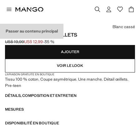
Choisissez une couleur
Blanc cassé
Passer au contenu principal
TOP ASYMÉTRIQUE ŒILLETS
US$ 19,99
US$ 12,99
-35 %
Prix initial barré [US$ 19,99 ]
Prix actuel [US$ 12,99 ]
AJOUTER
VOIR LE LOOK
LIVRAISON GRATUITE EN BOUTIQUE
Tissu 100 % coton. Coupe asymétrique. Une manche. Détail œillets.
Pre-teen
DÉTAILS, COMPOSITION ET ENTRETIEN
MESURES
DISPONIBILITÉ EN BOUTIQUE