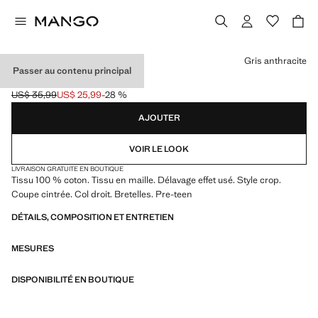
Choisissez une couleur
Gris anthracite
Passer au contenu principal
CROP TOP MAILLE
US$ 35,99
US$ 25,99
-28 %
Prix initial barré [US$ 35,99 ]
Prix actuel [US$ 25,99 ]
AJOUTER
VOIR LE LOOK
LIVRAISON GRATUITE EN BOUTIQUE
Tissu 100 % coton. Tissu en maille. Délavage effet usé. Style crop.
Coupe cintrée. Col droit. Bretelles. Pre-teen
DÉTAILS, COMPOSITION ET ENTRETIEN
MESURES
DISPONIBILITÉ EN BOUTIQUE