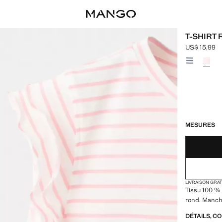
T-SHIRT
US$ 15,99
Prix actuel [
Choisissez u
DERNIÈRES UNI
NON DISPONIB
MESURES
LIVRAISON GRA
Tissu 100 % 
rond. Manche
DÉTAILS, C