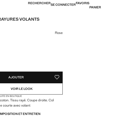
RECHERCHER
FAVORIS
SE CONNECTER
PANIER
 RAYURES VOLANTS
US$ 15,99 ]
ne couleur
Rose
TÉS !
LE. JE LE VEUX !
AJOUTER
AJOUTER AUX FAVORIS
VOIR LE LOOK
TUITE EN BOUTIQUE
coton. Tissu rayé. Coupe droite. Col
 courte avec volant
OMPOSITION ET ENTRETIEN