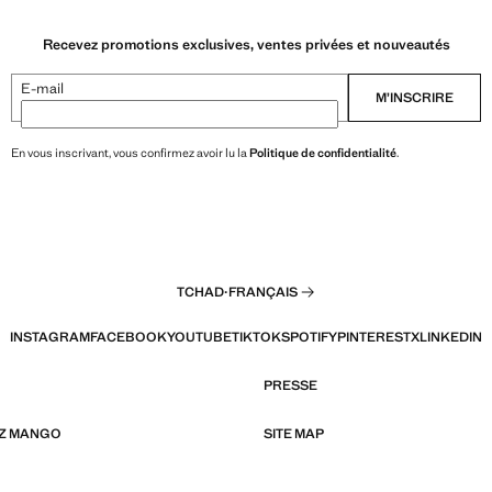
Recevez promotions exclusives, ventes privées et nouveautés
E-mail
M’INSCRIRE
En vous inscrivant, vous confirmez avoir lu la
Politique de confidentialité
.
TCHAD
·
FRANÇAIS
INSTAGRAM
FACEBOOK
YOUTUBE
TIKTOK
SPOTIFY
PINTEREST
X
LINKEDIN
PRESSE
EZ MANGO
SITE MAP