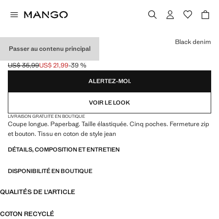
Choisissez une couleur
Black denim
Passer au contenu principal
JEAN PAPERBAG
US$ 35,99
US$ 21,99
-39 %
Prix initial barré [US$ 35,99 ]
Prix actuel [US$ 21,99 ]
ALERTEZ-MOI.
VOIR LE LOOK
LIVRAISON GRATUITE EN BOUTIQUE
Coupe longue. Paperbag. Taille élastiquée. Cinq poches. Fermeture zip
et bouton. Tissu en coton de style jean
DÉTAILS, COMPOSITION ET ENTRETIEN
DISPONIBILITÉ EN BOUTIQUE
QUALITÉS DE L'ARTICLE
COTON RECYCLÉ