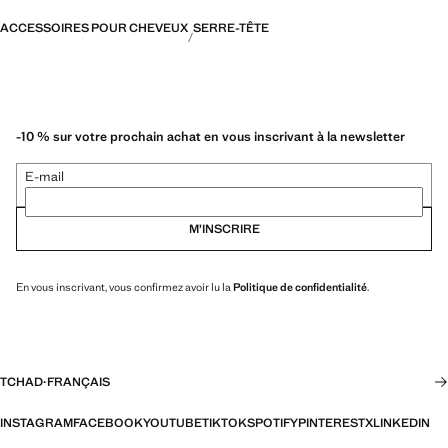
ACCESSOIRES POUR CHEVEUX
SERRE-TÊTE
-10 % sur votre prochain achat en vous inscrivant à la newsletter
E-mail
M’INSCRIRE
En vous inscrivant, vous confirmez avoir lu la
Politique de confidentialité
.
TCHAD
·
FRANÇAIS
INSTAGRAM
FACEBOOK
YOUTUBE
TIKTOK
SPOTIFY
PINTEREST
X
LINKEDIN