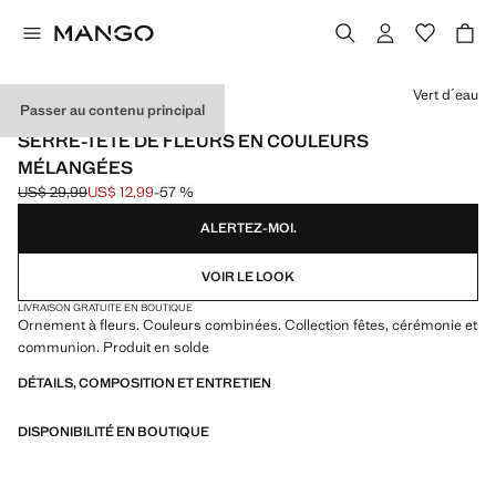
Choisissez une couleur
Vert d´eau
Passer au contenu principal
CELEBRATION
SERRE-TÊTE DE FLEURS EN COULEURS
MÉLANGÉES
US$ 29,99
US$ 12,99
-57 %
Prix initial barré [US$ 29,99 ]
Prix actuel [US$ 12,99 ]
ALERTEZ-MOI.
VOIR LE LOOK
LIVRAISON GRATUITE EN BOUTIQUE
Ornement à fleurs. Couleurs combinées. Collection fêtes, cérémonie et
communion. Produit en solde
DÉTAILS, COMPOSITION ET ENTRETIEN
DISPONIBILITÉ EN BOUTIQUE