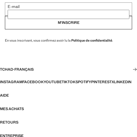
E-mail
M’INSCRIRE
En vous inscrivant, vous confirmez avoir lu la
Politique de confidentialité
.
TCHAD
·
FRANÇAIS
INSTAGRAM
FACEBOOK
YOUTUBE
TIKTOK
SPOTIFY
PINTEREST
X
LINKEDIN
AIDE
MES ACHATS
RETOURS
ENTREPRISE