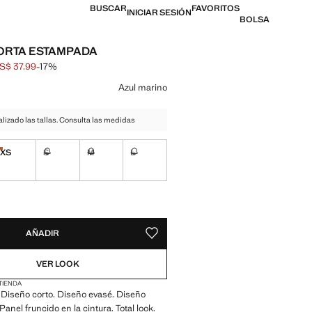
BUSCAR
FAVORITOS
INICIAR SESIÓN
BOLSA
ORTA ESTAMPADA
S$ 37.99
-17%
al tachado [US$ 45.99 ]
l [US$ 37.99 ]
n color
Azul marino
izado las tallas. Consulta las medidas
XS
S
M
L
¡Últimas unidades!
No disponible ¡Lo quiero!
No disponible ¡Lo quiero!
No disponible ¡Lo quiero!
ADES!
E ¡LO QUIERO!
AÑADIR
GUARDAR COMO FAVORITO
VER LOOK
 TIENDA
o. Diseño corto. Diseño evasé. Diseño
anel fruncido en la cintura. Total look.