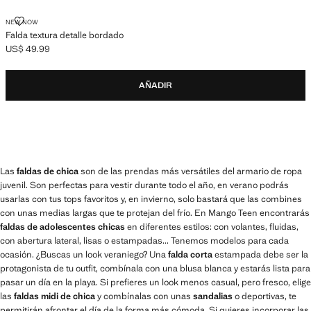
FALDA TEXTURA DETALLE BORDADO
NEW NOW
Falda textura detalle bordado
US$ 49.99
Precio actual [US$ 49.99 ]
AÑADIR
Las
faldas de chica
son de las prendas más versátiles del armario de ropa
juvenil. Son perfectas para vestir durante todo el año, en verano podrás
usarlas con tus tops favoritos y, en invierno, solo bastará que las combines
con unas medias largas que te protejan del frío. En Mango Teen encontrarás
faldas de adolescentes chicas
en diferentes estilos: con volantes, fluidas,
con abertura lateral, lisas o estampadas... Tenemos modelos para cada
ocasión. ¿Buscas un look veraniego? Una
falda corta
estampada debe ser la
protagonista de tu outfit, combínala con una blusa blanca y estarás lista para
pasar un día en la playa. Si prefieres un look menos casual, pero fresco, elige
las
faldas midi de chica
y combínalas con unas
sandalias
o deportivas, te
permitirán afrontar el día de la forma más cómoda. Si quieres incorporar las