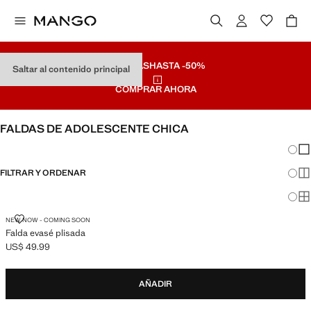
REBAJAS
HASTA -50%
Saltar al contenido principal
COMPRAR AHORA
FALDAS DE ADOLESCENTE CHICA
Cambi
Mos
FILTRAR Y ORDENAR
Mos
Mos
FALDA EVASÉ PLISADA
NEW NOW - COMING SOON
Falda evasé plisada
US$ 49.99
Precio actual [US$ 49.99 ]
AÑADIR