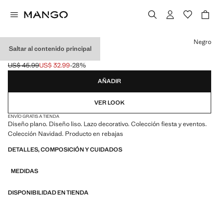
Selecciona un color
Negro
Saltar al contenido principal
BAILARINAS LAZO
US$ 45.99
US$ 32.99
-28%
Precio inicial tachado [US$ 45.99 ]
Precio actual [US$ 32.99 ]
AÑADIR
VER LOOK
ENVÍO GRATIS A TIENDA
Diseño plano. Diseño liso. Lazo decorativo. Colección fiesta y eventos.
Colección Navidad. Producto en rebajas
DETALLES, COMPOSICIÓN Y CUIDADOS
MEDIDAS
DISPONIBILIDAD EN TIENDA