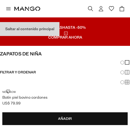
REBAJAS
HASTA -50%
Saltar al contenido principal
COMPRAR AHORA
ZAPATOS DE NIÑA
Cambi
Mos
FILTRAR Y ORDENAR
Mos
Mos
BOTÍN PIEL BOVINO CORDONES
NEW NOW
Botín piel bovino cordones
US$ 79.99
Precio actual [US$ 79.99 ]
AÑADIR