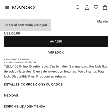
Selecciona un color
Marrón
Saltar al contenido principal
CHALECO TRAJE LINO
US$ 65.99
Precio actual [US$ 65.99 ]
AÑADIR
VER LOOK
ENVÍO GRATIS A TIENDA
AJUSTADO
LARGO ESTÁNDAR
Tejido 100% lino. Diseño recto. Cuello halter. Sin mangas. Dos bolsillos
de solapa laterales. Cierre delantero con botones. Forro interior. Total
look. Disponible Plus. Producto en rebajas
DETALLES, COMPOSICIÓN Y CUIDADOS
MEDIDAS
DISPONIBILIDAD EN TIENDA