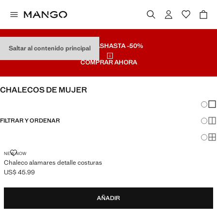
REBAJAS
HASTA -50%
Saltar al contenido principal
COMPRAR AHORA
CHALECOS DE MUJER
Cambi
Mos
FILTRAR Y ORDENAR
Mos
Mos
CHALECO ALAMARES DETALLE COSTURAS
NEW NOW
Chaleco alamares detalle costuras
US$ 45.99
Precio actual [US$ 45.99 ]
AÑADIR