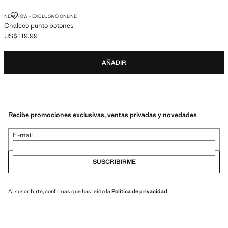
CHALECO PUNTO BOTONES
NEW NOW - EXCLUSIVO ONLINE
Chaleco punto botones
US$ 119.99
Precio actual [US$ 119.99 ]
AÑADIR
Recibe promociones exclusivas, ventas privadas y novedades
E-mail
SUSCRIBIRME
Al suscribirte, confirmas que has leído la
Política de privacidad
.