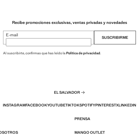
Recibe promociones exclusivas, ventas privadas y novedades
E-mail
SUSCRIBIRME
Al suscribirte, confirmas que has leído la
Política de privacidad
.
EL SALVADOR
INSTAGRAM
FACEBOOK
YOUTUBE
TIKTOK
SPOTIFY
PINTEREST
X
LINKEDIN
PRENSA
NOSOTROS
MANGO OUTLET