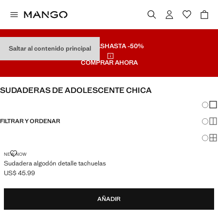
REBAJAS
HASTA -50%
Saltar al contenido principal
COMPRAR AHORA
SUDADERAS DE ADOLESCENTE CHICA
Cambi
Mos
FILTRAR Y ORDENAR
Mos
Mos
SUDADERA ALGODÓN DETALLE TACHUELAS
NEW NOW
Sudadera algodón detalle tachuelas
US$ 45.99
Precio actual [US$ 45.99 ]
AÑADIR