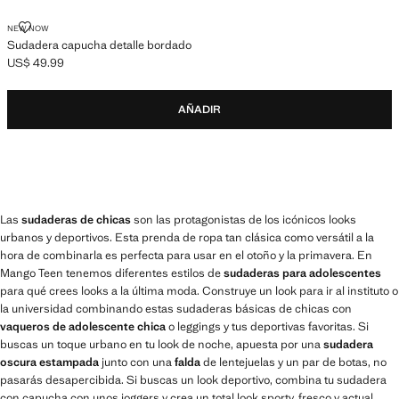
SUDADERA CAPUCHA DETALLE BORDADO
NEW NOW
Sudadera capucha detalle bordado
US$ 49.99
Precio actual [US$ 49.99 ]
AÑADIR
Las
sudaderas de chicas
son las protagonistas de los icónicos looks
urbanos y deportivos. Esta prenda de ropa tan clásica como versátil a la
hora de combinarla es perfecta para usar en el otoño y la primavera. En
Mango Teen tenemos diferentes estilos de
sudaderas para adolescentes
para qué crees looks a la última moda. Construye un look para ir al instituto o
la universidad combinando estas sudaderas básicas de chicas con
vaqueros de adolescente chica
o leggings y tus deportivas favoritas. Si
buscas un toque urbano en tu look de noche, apuesta por una
sudadera
oscura estampada
junto con una
falda
de lentejuelas y un par de botas, no
pasarás desapercibida. Si buscas un look deportivo, combina tu sudadera
con capucha con unos joggers y crea un total look sporty, fresco y actual.