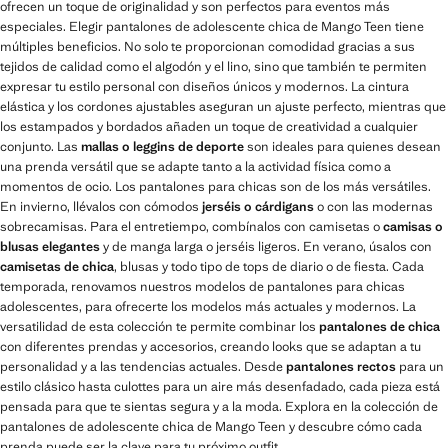
ofrecen un toque de originalidad y son perfectos para eventos más
especiales. Elegir pantalones de adolescente chica de Mango Teen tiene
múltiples beneficios. No solo te proporcionan comodidad gracias a sus
tejidos de calidad como el algodón y el lino, sino que también te permiten
expresar tu estilo personal con diseños únicos y modernos. La cintura
elástica y los cordones ajustables aseguran un ajuste perfecto, mientras que
los estampados y bordados añaden un toque de creatividad a cualquier
conjunto. Las
mallas o leggins de deporte
son ideales para quienes desean
una prenda versátil que se adapte tanto a la actividad física como a
momentos de ocio. Los pantalones para chicas son de los más versátiles.
En invierno, llévalos con cómodos
jerséis o cárdigans
o con las modernas
sobrecamisas. Para el entretiempo, combínalos con camisetas o
camisas o
blusas elegantes
y de manga larga o jerséis ligeros. En verano, úsalos con
camisetas de chica
, blusas y todo tipo de tops de diario o de fiesta. Cada
temporada, renovamos nuestros modelos de pantalones para chicas
adolescentes, para ofrecerte los modelos más actuales y modernos. La
versatilidad de esta colección te permite combinar los
pantalones de chica
con diferentes prendas y accesorios, creando looks que se adaptan a tu
personalidad y a las tendencias actuales. Desde
pantalones rectos
para un
estilo clásico hasta culottes para un aire más desenfadado, cada pieza está
pensada para que te sientas segura y a la moda. Explora en la colección de
pantalones de adolescente chica de Mango Teen y descubre cómo cada
prenda puede ser la clave para tu próximo outfit.