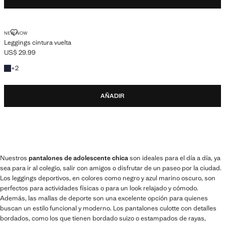
LEGGINGS CINTURA VUELTA
NEW NOW
Leggings cintura vuelta
US$ 29.99
Precio actual [US$ 29.99 ]
+1 colores
+
2
AÑADIR
Nuestros
pantalones de adolescente chica
son ideales para el día a día, ya
sea para ir al colegio, salir con amigos o disfrutar de un paseo por la ciudad.
Los leggings deportivos, en colores como negro y azul marino oscuro, son
perfectos para actividades físicas o para un look relajado y cómodo.
Además, las mallas de deporte son una excelente opción para quienes
buscan un estilo funcional y moderno. Los pantalones culotte con detalles
bordados, como los que tienen bordado suizo o estampados de rayas,