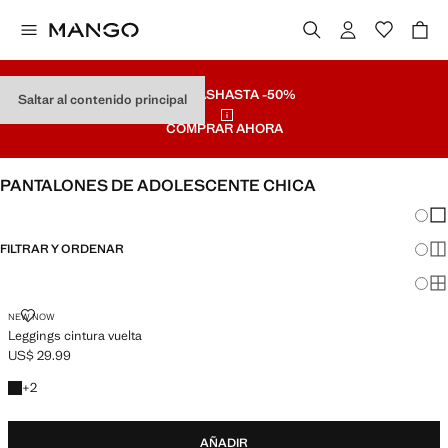
REBAJAS
HASTA -50%
Saltar al contenido principal
COMPRAR AHORA
PANTALONES DE ADOLESCENTE CHICA
Cambi
Mos
FILTRAR Y ORDENAR
Mos
Mos
LEGGINGS CINTURA VUELTA
NEW NOW
Leggings cintura vuelta
US$ 29.99
Precio actual [US$ 29.99 ]
+1 colores
+
2
AÑADIR