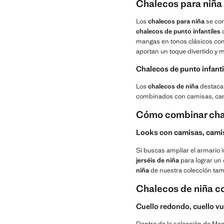
Chalecos para niña
Los
chalecos para niña
se con
chalecos de punto infantiles
o
mangas en tonos clásicos como
aportan un toque divertido y 
Chalecos de punto infanti
Los
chalecos de niña
destacan
combinados con camisas, cami
Cómo combinar chal
Looks con camisas, camis
Si buscas ampliar el armario 
jerséis de niña
para lograr un 
niña
de nuestra colección tamb
Chalecos de niña con
Cuello redondo, cuello vu
Dentro de la selección de Ma