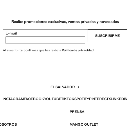
Recibe promociones exclusivas, ventas privadas y novedades
E-mail
SUSCRIBIRME
Al suscribirte, confirmas que has leído la
Política de privacidad
.
EL SALVADOR
INSTAGRAM
FACEBOOK
YOUTUBE
TIKTOK
SPOTIFY
PINTEREST
X
LINKEDIN
PRENSA
NOSOTROS
MANGO OUTLET