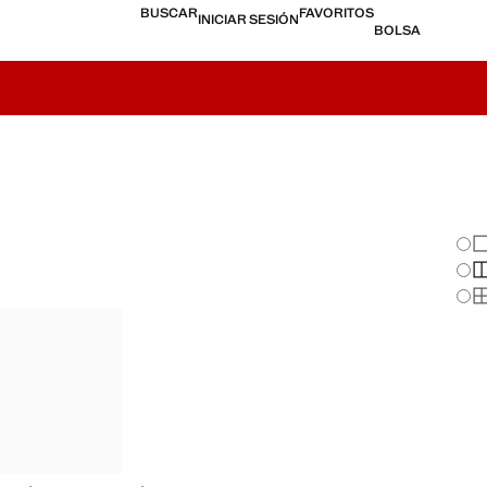
BUSCAR
FAVORITOS
INICIAR SESIÓN
BOLSA
Cam
Mo
Mo
Mo