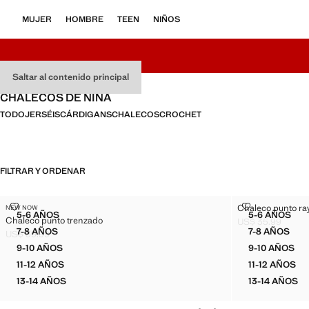
MUJER
HOMBRE
TEEN
NIÑOS
Saltar al contenido principal
CHALECOS DE NIÑA
TODO
JERSÉIS
CÁRDIGANS
CHALECOS
CROCHET
FILTRAR Y ORDENAR
CHALECO PUNTO TRENZADO
CHALECO PU
Chaleco punto ra
NEW NOW
Tallas
Tallas
5-6 AÑOS
5-6 AÑOS
Chaleco punto trenzado
CHALECO PUNTO TRENZADO
CHALEC
US$ 35.99
Precio actual [US
7-8 AÑOS
7-8 AÑOS
US$ 39.99
CHALECO PUNTO TRENZADO
CHALECO
Precio actual [US$ 39.99 ]
9-10 AÑOS
9-10 AÑOS
CHALECO PUNTO TRENZADO
CHALEC
11-12 AÑOS
11-12 AÑOS
CHALECO PUNTO TRENZADO
CHALEC
13-14 AÑOS
13-14 AÑOS
CHALECO PUNTO TRENZADO
CHALEC