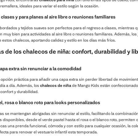
cremallera, ideales para variar el estilo según la ocasión.
clases y para planes al aire libre o reuniones familiares
bordados y tejidos suaves son perfectos para el regreso a clases, mientras 
n muy bien para actividades al aire libre o reuniones familiares. Además, los
tos chalecos, aportando calidez y estilo en los días más fríos.
s de los chalecos de niña: confort, durabilidad y li
apa extra sin renunciar a la comodidad
opción práctica para añadir una capa extra sin perder libertad de movimiento
 día a día. Además, los
chalecos de niña
de Mango Kids están confeccionado
confort y durabilidad.
l, rosa o blanco roto para looks personalizados
as se mantengan abrigadas sin renunciar al estilo, facilitando la combinaci
s disponibles, desde el verde pastel hasta el rosa o el blanco roto, permiten 
scas una prenda funcional, cómoda y con estilo para cualquier ocasión, la co
ecta para renovar el vestuario infantil esta temporada.