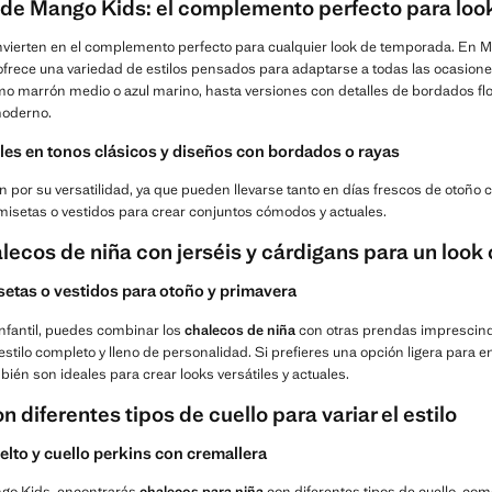
 de Mango Kids: el complemento perfecto para lo
vierten en el complemento perfecto para cualquier look de temporada. En Ma
frece una variedad de estilos pensados para adaptarse a todas las ocasione
 marrón medio o azul marino, hasta versiones con detalles de bordados flor
moderno.
les en tonos clásicos y diseños con bordados o rayas
 por su versatilidad, ya que pueden llevarse tanto en días frescos de otoño
setas o vestidos para crear conjuntos cómodos y actuales.
ecos de niña con jerséis y cárdigans para un look
etas o vestidos para otoño y primavera
infantil, puedes combinar los
chalecos de niña
con otras prendas imprescind
estilo completo y lleno de personalidad. Si prefieres una opción ligera para e
ién son ideales para crear looks versátiles y actuales.
 diferentes tipos de cuello para variar el estilo
elto y cuello perkins con cremallera
ngo Kids, encontrarás
chalecos para niña
con diferentes tipos de cuello, como