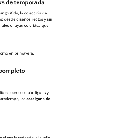
oks de temporada
ngo Kids, la colección de
s: desde diseños rectos y sin
ales o rayas coloridas que
 como en primavera,
 completo
ibles como los cárdigans y
ntretiempo, los
cárdigans de
 el cuello redondo, el cuello