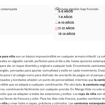
LGODÓN ESTAMPADA
CAMISETA ALGODÓN BAJO FRU
n estampada
Camiseta algodón bajo fruncido
Tallas
5-6 AÑOS
A ALGODÓN ESTAMPADA
CAMISETA ALGODÓN BAJ
US$ 14.99
 17.99 ]
Precio actual [US$ 14.99 ]
7-8 AÑOS
Colores
TA ALGODÓN ESTAMPADA
CAMISETA ALGODÓN BAJ
9-10 AÑOS
TA ALGODÓN ESTAMPADA
CAMISETA ALGODÓN BAJ
11-12 AÑOS
TA ALGODÓN ESTAMPADA
CAMISETA ALGODÓN BAJ
13-14 AÑOS
CAMISETA ALGODÓN BA
a para niña
son un básico imprescindible en cualquier armario infantil. La c
ales en algodón canalé, perfectos para el día a día, hasta opciones estampad
para dar un toque divertido y original a cualquier look. Encontrarás camiseta
 ranglán, pensadas para aportar comodidad y estilo en cada movimiento. Est
nto para ir al colegio como para disfrutar de una tarde de juegos en el parque 
mpados y bordados añaden un punto de personalidad, mientras que
la cami
dible que se adapta a cualquier combinación. Por otro lado,
la camiseta neg
anos, combinando fácilmente con cualquier prenda. En Mango Kids no solo 
ción que se adaptan a todas las estaciones y estilos. Los
tops de niña
son id
tos llenos de frescura y color. Para los días más frescos, puedes combinar 
e niña
y crear looks a capas, prácticos y cómodos. Las
camisetas estampada