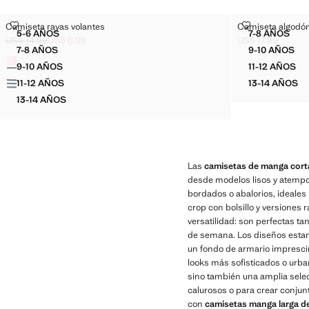
CAMISETA RAYAS VOLANTES
CAMISETA A
Camiseta rayas volantes
Camiseta algodó
Tallas
Tallas
5-6 AÑOS
7-8 AÑOS
CAMISETA RAYAS VOLANTES
CAMISET
US$ 14.99
US$ 6.99
US$ 17.99
Precio inicial tachado [US$ 14.99 ]
Precio actual [US$ 6.99 ]
Precio actual [US$
7-8 AÑOS
9-10 AÑOS
Colores
CAMISETA RAYAS VOLANTES
CAMISE
9-10 AÑOS
11-12 AÑOS
CAMISETA RAYAS VOLANTES
CAMISE
11-12 AÑOS
13-14 AÑOS
CAMISETA RAYAS VOLANTES
CAMISE
13-14 AÑOS
CAMISETA RAYAS VOLANTES
Las
camisetas de manga cort
desde modelos lisos y atempor
bordados o abalorios, ideales 
crop con bolsillo y versiones
versatilidad: son perfectas ta
de semana. Los diseños esta
un fondo de armario imprescin
looks más sofisticados o urb
sino también una amplia selec
calurosos o para crear conjun
con
camisetas manga larga d