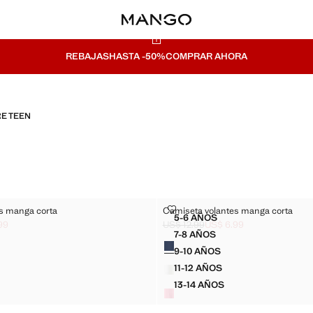
REBAJAS
HASTA -50%
COMPRAR AHORA
E TEEN
LANTES MANGA CORTA
CAMISETA VOLANTES MANGA C
s manga corta
Camiseta volantes manga corta
Tallas
5-6 AÑOS
TA VOLANTES MANGA CORTA
CAMISETA VOLANTES MA
99
US$ 12.99
US$ 6.99
hado [US$ 12.99 ]
$ 6.99 ]
Precio inicial tachado [US$ 12.99 ]
Precio actual [US$ 6.99 ]
7-8 AÑOS
Colores
A VOLANTES MANGA CORTA
CAMISETA VOLANTES MA
9-10 AÑOS
TA VOLANTES MANGA CORTA
CAMISETA VOLANTES MA
11-12 AÑOS
TA VOLANTES MANGA CORTA
CAMISETA VOLANTES M
13-14 AÑOS
TA VOLANTES MANGA CORTA
CAMISETA VOLANTES M