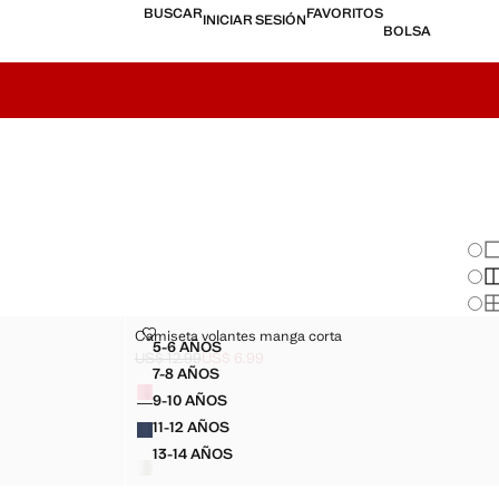
BUSCAR
FAVORITOS
INICIAR SESIÓN
BOLSA
Cam
Mo
Mo
Mo
ORTA
CAMISETA VOLANTES MANGA CORTA
Camiseta volantes manga corta
Tallas
5-6 AÑOS
NGA CORTA
CAMISETA VOLANTES MANGA CORTA
US$ 12.99
US$ 6.99
Precio inicial tachado [US$ 12.99 ]
Precio actual [US$ 6.99 ]
7-8 AÑOS
Colores
NGA CORTA
CAMISETA VOLANTES MANGA CORTA
9-10 AÑOS
NGA CORTA
CAMISETA VOLANTES MANGA CORTA
11-12 AÑOS
ANGA CORTA
CAMISETA VOLANTES MANGA CORTA
13-14 AÑOS
ANGA CORTA
CAMISETA VOLANTES MANGA CORTA