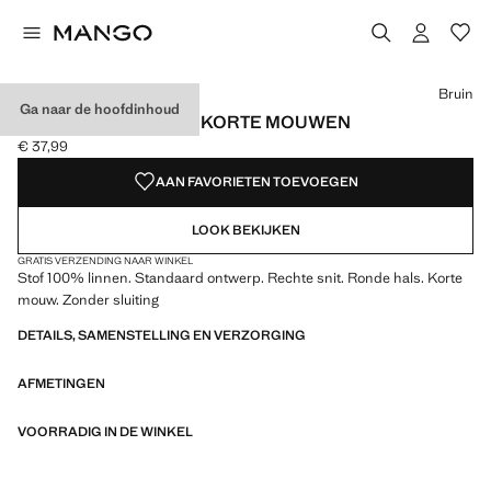
Kies een kleur
Kleur Bruin geselecteerd
Kleur Licht/Pastelbruin
Bruin
Ga naar de hoofdinhoud
LINNEN T-SHIRT MET KORTE MOUWEN
€ 37,99
Huidige prijs [€ 37,99 ]
AAN FAVORIETEN TOEVOEGEN
LOOK BEKIJKEN
GRATIS VERZENDING NAAR WINKEL
Stof 100% linnen. Standaard ontwerp. Rechte snit. Ronde hals. Korte
mouw. Zonder sluiting
DETAILS, SAMENSTELLING EN VERZORGING
AFMETINGEN
VOORRADIG IN DE WINKEL