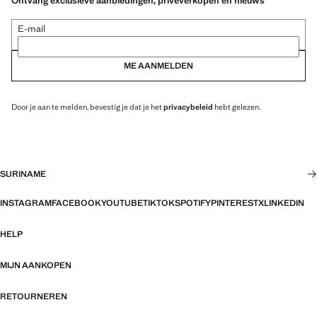
Ontvang exclusieve aanbiedingen, privéverkopen en nieuws
E-mail
ME AANMELDEN
Door je aan te melden, bevestig je dat je het
privacybeleid
hebt gelezen.
SURINAME
INSTAGRAM
FACEBOOK
YOUTUBE
TIKTOK
SPOTIFY
PINTEREST
X
LINKEDIN
HELP
MIJN AANKOPEN
RETOURNEREN