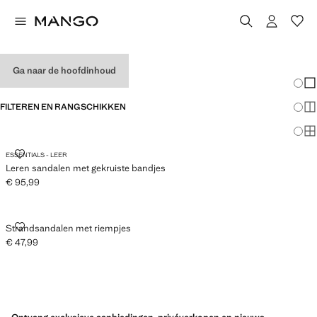
HERENSANDALEN
Ga naar de hoofdinhoud
Veran
En
FILTEREN EN RANGSCHIKKEN
Me
Ma
LEREN SANDALEN MET GEKRUISTE BANDJES
ESSENTIALS - LEER
Leren sandalen met gekruiste bandjes
€ 95,99
Huidige prijs [€ 95,99 ]
STRANDSANDALEN MET RIEMPJES
Strandsandalen met riempjes
€ 47,99
Huidige prijs [€ 47,99 ]