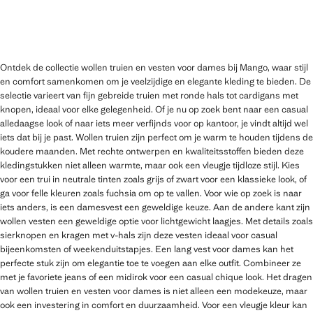
Ontdek de collectie wollen truien en vesten voor dames bij Mango, waar stijl
en comfort samenkomen om je veelzijdige en elegante kleding te bieden. De
selectie varieert van fijn gebreide truien met ronde hals tot cardigans met
knopen, ideaal voor elke gelegenheid. Of je nu op zoek bent naar een casual
alledaagse look of naar iets meer verfijnds voor op kantoor, je vindt altijd wel
iets dat bij je past. Wollen truien zijn perfect om je warm te houden tijdens de
koudere maanden. Met rechte ontwerpen en kwaliteitsstoffen bieden deze
kledingstukken niet alleen warmte, maar ook een vleugje tijdloze stijl. Kies
voor een trui in neutrale tinten zoals grijs of zwart voor een klassieke look, of
ga voor felle kleuren zoals fuchsia om op te vallen. Voor wie op zoek is naar
iets anders, is een damesvest een geweldige keuze. Aan de andere kant zijn
wollen vesten een geweldige optie voor lichtgewicht laagjes. Met details zoals
sierknopen en kragen met v-hals zijn deze vesten ideaal voor casual
bijeenkomsten of weekenduitstapjes. Een lang vest voor dames kan het
perfecte stuk zijn om elegantie toe te voegen aan elke outfit. Combineer ze
met je favoriete jeans of een midirok voor een casual chique look. Het dragen
van wollen truien en vesten voor dames is niet alleen een modekeuze, maar
ook een investering in comfort en duurzaamheid. Voor een vleugje kleur kan