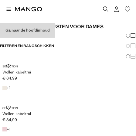
WOLLEN TRUIEN EN VESTEN VOOR DAMES
Ga naar de hoofdinhoud
Veran
En
FILTEREN EN RANGSCHIKKEN
Me
Ma
WOLLEN KABELTRUI
SELECTION
Wollen kabeltrui
€ 84,99
Huidige prijs [€ 84,99 ]
Ecru
+ 1 kleur
+
1
WOLLEN KABELTRUI
SELECTION
Wollen kabeltrui
€ 84,99
Huidige prijs [€ 84,99 ]
Roze
+ 1 kleur
+
1