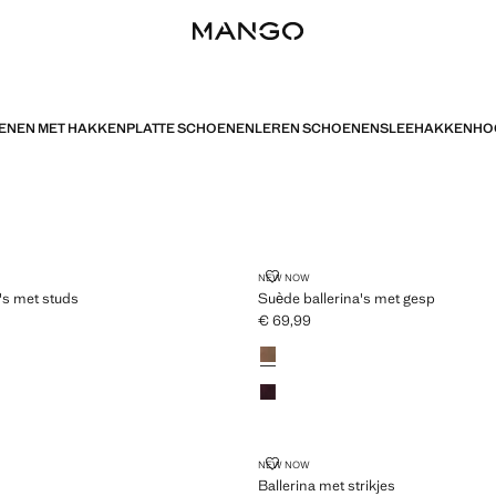
ENEN MET HAKKEN
PLATTE SCHOENEN
LEREN SCHOENEN
SLEEHAKKEN
HO
LERINA'S MET STUDS
SUÈDE BALLERINA'S MET GESP
NEW NOW
a's met studs
Suède ballerina's met gesp
€ 69,99
9,99 ]
Huidige prijs [€ 69,99 ]
Kleuren
BALLERINA MET STRIKJES
NEW NOW
Ballerina met strikjes