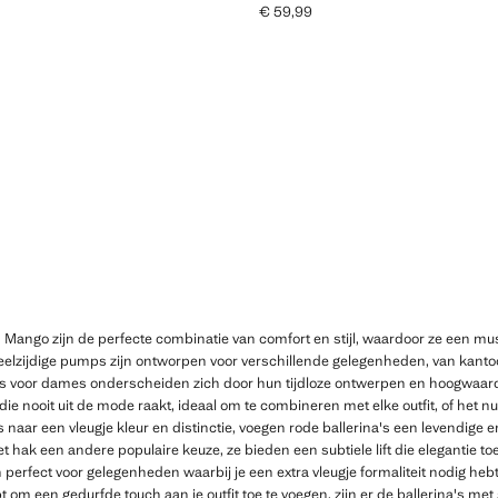
€ 59,99
Huidige prijs [€ 59,99 ]
 Mango zijn de perfecte combinatie van comfort en stijl, waardoor ze een mus
eelzijdige pumps zijn ontworpen voor verschillende gelegenheden, van kanto
s voor dames onderscheiden zich door hun tijdloze ontwerpen en hoogwaard
 die nooit uit de mode raakt, ideaal om te combineren met elke outfit, of het n
is naar een vleugje kleur en distinctie, voegen rode ballerina's een levendige 
et hak een andere populaire keuze, ze bieden een subtiele lift die elegantie t
jn perfect voor gelegenheden waarbij je een extra vleugje formaliteit nodig he
bt om een gedurfde touch aan je outfit toe te voegen, zijn er de ballerina's me