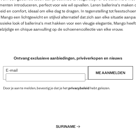
nten introduceren, perfect voor wie wil opvallen. Leren ballerina's maken oo
id en comfort, ideaal om elke dag te dragen. In tegenstelling tot feestsch
Mango een lichtgewicht en stijlvol alternatief dat zich aan elke situatie aanpa
assieke look of ballerina's met hakken voor een vleugje elegantie, Mango heeft 
eelzijdige en chique aanvulling op de schoenencollectie van elke vrouw.
Ontvang exclusieve aanbiedingen, privéverkopen en nieuws
E-mail
ME AANMELDEN
Door je aan te melden, bevestig je dat je het
privacybeleid
hebt gelezen.
SURINAME