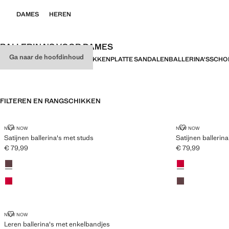
DAMES
HEREN
BALLERINA'S VOOR DAMES
Ga naar de hoofdinhoud
ALLEMAAL
SANDALEN MET HAKKEN
PLATTE SANDALEN
BALLERINA'S
SCHO
FILTEREN EN RANGSCHIKKEN
SATIJNEN BALLERINA'S MET STUDS
SATIJNEN BAL
NEW NOW
NEW NOW
Satijnen ballerina's met studs
Satijnen ballerin
€ 79,99
€ 79,99
Huidige prijs [€ 79,99 ]
Huidige prijs [€ 7
Kleuren
Kleuren
LEREN BALLERINA'S MET ENKELBANDJES
NEW NOW
Leren ballerina's met enkelbandjes