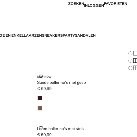
ZOEKEN
FAVORIETEN
INLOGGEN
GE EN ENKELLAARZEN
SNEAKERS
PARTY
SANDALEN
Ver
En
Me
Ma
SUÈDE BALLERINA'S MET GESP
NEW NOW
Suède ballerina's met gesp
€ 69,99
Huidige prijs [€ 69,99 ]
Kleuren
LEREN BALLERINA'S MET STRIK
Leren ballerina's met strik
€ 59,99