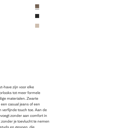
Huidige prijs [€ 59,99 ]
Kleuren
t-have zijn voor elke
orlooks tot meer formele
ige materialen. Zwarte
u een casual jeans of een
en verfijnde touch toe. Aan de
oevoegt zonder aan comfort in
bt zonder je toevlucht te nemen
t studs en gespen, die