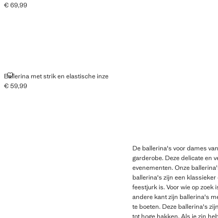
€ 69,99
Huidige prijs [€ 69,99 ]
BALLERINA MET STRIK EN ELASTISCHE INZE
Ballerina met strik en elastische inze
€ 59,99
Huidige prijs [€ 59,99 ]
De ballerina's voor dames van
garderobe. Deze delicate en v
evenementen. Onze ballerina'
ballerina's zijn een klassieker
feestjurk is. Voor wie op zoek 
andere kant zijn ballerina's m
te boeten. Deze ballerina's zi
tot hoge hakken. Als je zin he