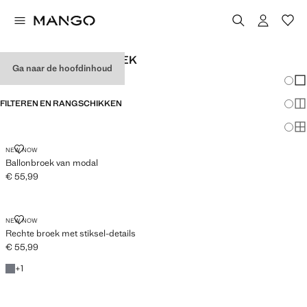
GEKLEDE DAMESBROEK
Ga naar de hoofdinhoud
Veran
En
FILTEREN EN RANGSCHIKKEN
Me
Ma
BALLONBROEK VAN MODAL
NEW NOW
Ballonbroek van modal
€ 55,99
Huidige prijs [€ 55,99 ]
RECHTE BROEK MET STIKSEL-DETAILS
NEW NOW
Rechte broek met stiksel-details
€ 55,99
Huidige prijs [€ 55,99 ]
Antraciet
+ 1 kleur
+
1