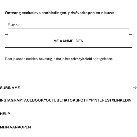
Ontvang exclusieve aanbiedingen, privéverkopen en nieuws
E-mail
ME AANMELDEN
Door je aan te melden, bevestig je dat je het
privacybeleid
hebt gelezen.
SURINAME
INSTAGRAM
FACEBOOK
YOUTUBE
TIKTOK
SPOTIFY
PINTEREST
X
LINKEDIN
HELP
MIJN AANKOPEN