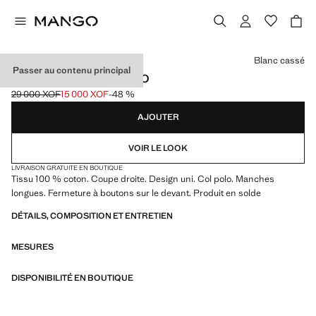
Choisissez une couleur
Blanc cassé
Passer au contenu principal
SWEAT-SHIRT COL POLO
29 000 XOF
15 000 XOF
-48 %
Prix initial barré [29 000 XOF ]
Prix actuel [15 000 XOF ]
AJOUTER
VOIR LE LOOK
LIVRAISON GRATUITE EN BOUTIQUE
Tissu 100 % coton. Coupe droite. Design uni. Col polo. Manches
longues. Fermeture à boutons sur le devant. Produit en solde
DÉTAILS, COMPOSITION ET ENTRETIEN
MESURES
DISPONIBILITÉ EN BOUTIQUE