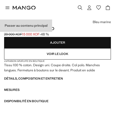
Choisissez une couleur
Bleu marine
Passer au contenu principal
SWEAT-SHIRT COL POLO
29 000 XOF
15 000 XOF
-48 %
Prix initial barré [29 000 XOF ]
Prix actuel [15 000 XOF ]
AJOUTER
VOIR LE LOOK
LIVRAISON GRATUITE EN BOUTIQUE
Tissu 100 % coton. Design uni. Coupe droite. Col polo. Manches
longues. Fermeture à boutons sur le devant. Produit en solde
DÉTAILS, COMPOSITION ET ENTRETIEN
MESURES
DISPONIBILITÉ EN BOUTIQUE