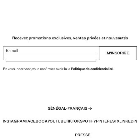
Recevez promotions exclusives, ventes privées et nouveautés
E-mail
M’INSCRIRE
En vous inscrivant, vous confirmez avoir lu la
Politique de confidentialité
.
SÉNÉGAL
·
FRANÇAIS
INSTAGRAM
FACEBOOK
YOUTUBE
TIKTOK
SPOTIFY
PINTEREST
X
LINKEDIN
PRESSE