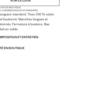
VOIR LE LOOK
TUITE EN BOUTIQUE
L CHEMISE
LONGUEUR STANDARD
 Longueur standard. Tissu 100 % coton.
Col boutonné. Manches longues et
utonnés. Fermeture à boutons. Bas
duit en solde
OMPOSITION ET ENTRETIEN
ITÉ EN BOUTIQUE