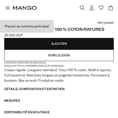
Choisissez une couleur
Vert pastel
Passer au contenu principal
CHEMISE REGULAR-FIT 100 % COTON RAYURES
39 000 XOF
Prix actuel [39 000 XOF ]
AJOUTER
VOIR LE LOOK
LIVRAISON GRATUITE EN BOUTIQUE
REGULAR FIT
COL CHEMISE
LONGUEUR STANDARD
Coupe regular. Longueur standard. Tissu 100 % coton. Motif à rayures.
Col boutonné. Manches longues et poignets boutonnés. Fermeture à
boutons. Bas arrondi. Produit en solde
DÉTAILS, COMPOSITION ET ENTRETIEN
MESURES
DISPONIBILITÉ EN BOUTIQUE