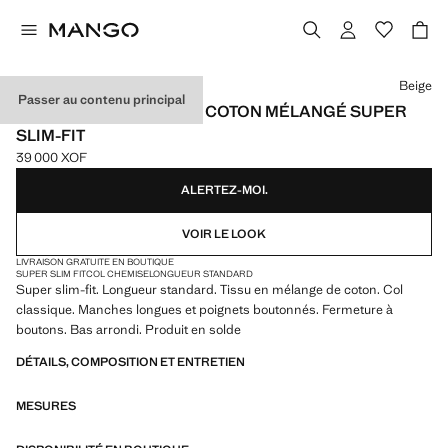
Choisissez une couleur
Beige
Passer au contenu principal
CHEMISE DE COSTUME COTON MÉLANGÉ SUPER
SLIM-FIT
39 000 XOF
Prix actuel [39 000 XOF ]
ALERTEZ-MOI.
VOIR LE LOOK
LIVRAISON GRATUITE EN BOUTIQUE
SUPER SLIM FIT
COL CHEMISE
LONGUEUR STANDARD
Super slim-fit. Longueur standard. Tissu en mélange de coton. Col
classique. Manches longues et poignets boutonnés. Fermeture à
boutons. Bas arrondi. Produit en solde
DÉTAILS, COMPOSITION ET ENTRETIEN
MESURES