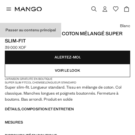
Choisissez une couleur
Blanc
Passer au contenu principal
CHEMISE DE COSTUME COTON MÉLANGÉ SUPER
SLIM-FIT
39 000 XOF
Prix actuel [39 000 XOF ]
ALERTEZ-MOI.
VOIR LE LOOK
LIVRAISON GRATUITE EN BOUTIQUE
SUPER SLIM FIT
COL CHEMISE
LONGUEUR STANDARD
Super slim-fit. Longueur standard. Tissu en mélange de coton. Col
classique. Manches longues et poignets boutonnés. Fermeture à
boutons. Bas arrondi. Produit en solde
DÉTAILS, COMPOSITION ET ENTRETIEN
MESURES