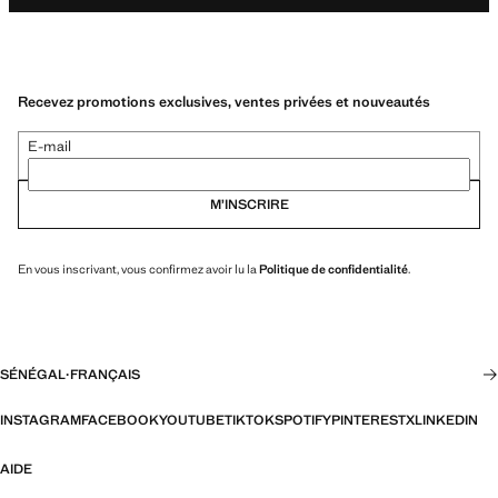
Recevez promotions exclusives, ventes privées et nouveautés
E-mail
M’INSCRIRE
En vous inscrivant, vous confirmez avoir lu la
Politique de confidentialité
.
SÉNÉGAL
·
FRANÇAIS
INSTAGRAM
FACEBOOK
YOUTUBE
TIKTOK
SPOTIFY
PINTEREST
X
LINKEDIN
AIDE