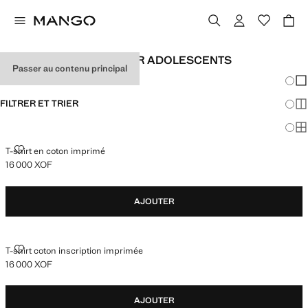
T-SHIRTS IMPRIMÉS POUR ADOLESCENTS
Passer au contenu principal
Chang
Aff
FILTRER ET TRIER
Aff
Af
T-SHIRT EN COTON IMPRIMÉ
T-shirt en coton imprimé
16 000 XOF
Prix actuel [16 000 XOF ]
AJOUTER
T-SHIRT COTON INSCRIPTION IMPRIMÉE
T-shirt coton inscription imprimée
16 000 XOF
Prix actuel [16 000 XOF ]
AJOUTER