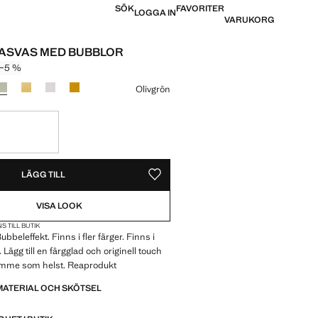
SÖK
FAVORITER
LOGGA IN
VARUKORG
LASVAS MED BUBBLOR
−5 %
pris överstruket [199 kr ]
 [189 kr ]
Olivgrön
REN!
 VILL HA DEN!
LÄGG TILL
SPARA SOM FAVORIT
VISA LOOK
S TILL BUTIK
bbeleffekt. Finns i fler färger. Finns i
r. Lägg till en färgglad och originell touch
utrymme som helst. Reaprodukt
MATERIAL OCH SKÖTSEL