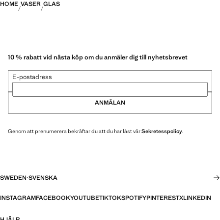
HOME
VASER
GLAS
10 % rabatt vid nästa köp om du anmäler dig till nyhetsbrevet
E-postadress
ANMÄLAN
Genom att prenumerera bekräftar du att du har läst vår
Sekretesspolicy
.
SWEDEN
·
SVENSKA
INSTAGRAM
FACEBOOK
YOUTUBE
TIKTOK
SPOTIFY
PINTEREST
X
LINKEDIN
HJÄLP