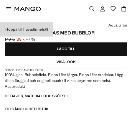
Välj en färg
Aqua Grön
Hoppa till huvudinnehåll
EXTRA LITEN GLASVAS MED BUBBLOR
149 kr
139 kr
−7 %
Ursprungligt pris överstruket [149 kr ]
Gällande pris [139 kr ]
LÄGG TILL
VISA LOOK
GRATIS LEVERANS TILL BUTIK
100% glas. Bubbeleffekt. Finns i fler färger. Finns i fler storlekar. Lägg
till en färgglad och originell touch till vilket utrymme som helst.
Reaprodukt
DETALJER, MATERIAL OCH SKÖTSEL
TILLGÄNGLIGHET I BUTIK